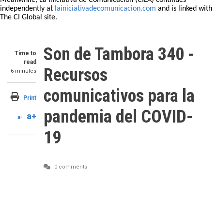
Meanwhile, La Iniciativa de Comunicación (CILA) continues
independently at
lainiciativadecomunicacion.com
and is linked with
The CI Global site.
Son de Tambora 340 -
Time to
read
Recursos
6 minutes
comunicativos para la
Print
pandemia del COVID-
a+
a-
19
0 comments