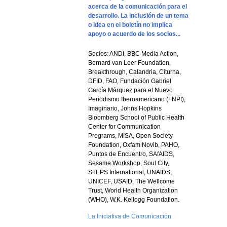
acerca de la comunicación para el
desarrollo. La inclusión de un tema
o idea en el boletín no implica
apoyo o acuerdo de los socios...
Socios: ANDI, BBC Media Action,
Bernard van Leer Foundation,
Breakthrough, Calandria, Citurna,
DFID, FAO, Fundación Gabriel
García Márquez para el Nuevo
Periodismo Iberoamericano (FNPI),
Imaginario, Johns Hopkins
Bloomberg School of Public Health
Center for Communication
Programs, MISA, Open Society
Foundation, Oxfam Novib, PAHO,
Puntos de Encuentro, SAfAIDS,
Sesame Workshop, Soul City,
STEPS International, UNAIDS,
UNICEF, USAID, The Wellcome
Trust, World Health Organization
(WHO), W.K. Kellogg Foundation.
La Iniciativa de Comunicación